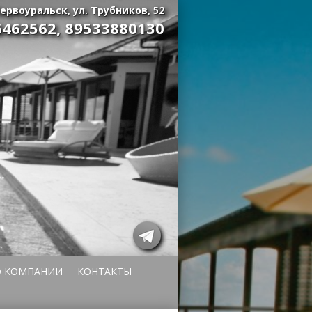
ервоуральск, ул. Трубников, 52
6462562
,
89533880130
О КОМПАНИИ
КОНТАКТЫ