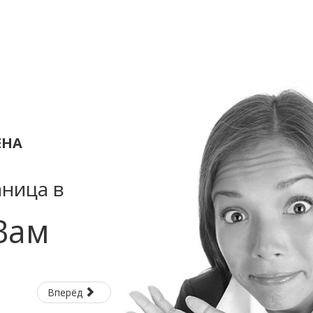
ЕНА
аница в
Вам
Вперёд