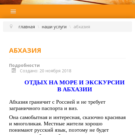
ГЛАВНАЯ
ПОДБОР ТУРА
главная
\
наши услуги
\
абхазия
ГОРЯЩИЕ ТУРЫ
СТРАНЫ
АБХАЗИЯ
НАШИ УСЛУГИ
Подробности
ОТЗЫВЫ
Создано: 20 ноября 2018
ОТДЫХ НА МОРЕ И ЭКСКУРСИИ
О КОМПАНИИ
В АБХАЗИИ
КОНТАКТЫ
Абхазия граничит с Россией и не требует
НОВОСТИ
заграничного паспорта и виз.
Она самобытная и интересная, сказочно красивая
и многоликая. Местные жители хорошо
понимают русский язык, поэтому не будет