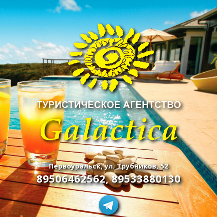
Первоуральск, ул. Трубников, 52
89506462562
,
89533880130