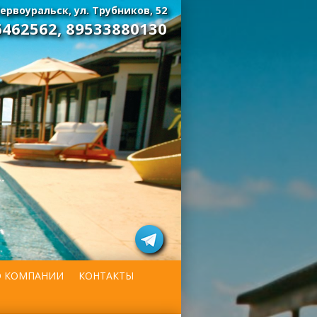
ервоуральск, ул. Трубников, 52
6462562
,
89533880130
О КОМПАНИИ
КОНТАКТЫ