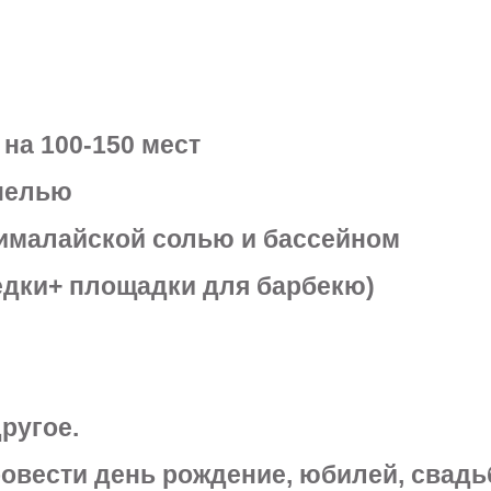
 на 100-150 мест
упелью
 гималайской солью и бассейном
едки+ площадки для барбекю)
ругое.
овести день рождение, юбилей, свадьб