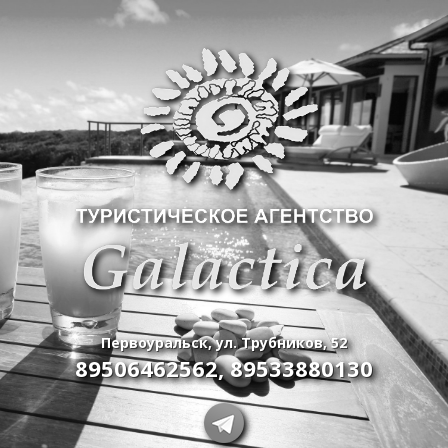
Первоуральск, ул. Трубников, 52
89506462562
,
89533880130