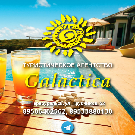
Первоуральск, ул. Трубников, 52
89506462562
,
89533880130