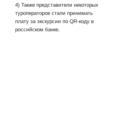
4) Также представители некоторых
туроператоров стали принимать
плату за экскурсии по QR-коду в
российском банке.
шели предлагают выгодные
акции и приятные
скидки.
Ведь это время –
настоящий сезон распродаж,
в котором участвуют и
торговые центры, и отели, и
спа-салоны. Летом отели
предлагают выгодные акции