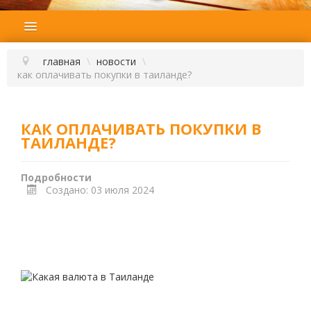
ГЛАВНАЯ
ПОДБОР ТУРА
главная
\
новости
\
как оплачивать покупки в таиланде?
ГОРЯЩИЕ ТУРЫ
СТРАНЫ
КАК ОПЛАЧИВАТЬ ПОКУПКИ В
НАШИ УСЛУГИ
ТАИЛАНДЕ?
ОТЗЫВЫ
Подробности
О КОМПАНИИ
Создано: 03 июля 2024
КОНТАКТЫ
НОВОСТИ