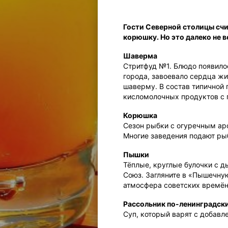
Гости Северной столицы сч
корюшку. Но это далеко не в
Шаверма
Стритфуд №1. Блюдо появилос
города, завоевало сердца жи
шаверму. В состав типичной 
кисломолочных продуктов с п
Корюшка
Сезон рыбки с огуречным ар
Многие заведения подают рыбк
Пышки
Тёплые, круглые булочки с д
Союз. Загляните в «Пышечную
атмосфера советских времён,
Рассольник по-ленинградск
Суп, который варят с добавл