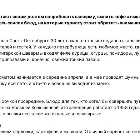
итают своим долгом попробовать шаверму, выпить кофе с пыш
есь список блюд, на которые туристу стоит обратить внимани
ь в Санкт-Петербурге 30 лет назад, но только недавно стало в
телей и гостей. У каждого петербуржца есть любимое место, г
питерской шавермы входят филе курицы, огурцы, помидоры, лук
риправами и, конечно, свежий тонкий лаваш.
оматом начинается в середине апреля, а в мае проводят шумн
у всё лето, а кто-то и вовсе не выводит из меню.
ырочкой посередине. Блюдо для тех, кто хотел бы совершить пу
» на Большой Конюшенной, это заведение работает с 1958 года
 а пышки всё такие же вкусные и популярные.
и
ением перловки, картофеля и моркови. Отличный вариант сытног