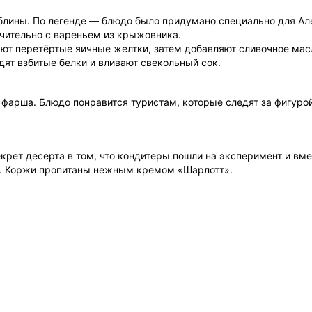
блины. По легенде — блюдо было придумано специально для А
чительно с вареньем из крыжовника.
ают перетёртые яичные желтки, затем добавляют сливочное мас
одят взбитые белки и вливают свекольный сок.
о фарша. Блюдо понравится туристам, которые следят за фигурой
екрет десерта в том, что кондитеры пошли на эксперимент и вме
о. Коржи пропитаны нежным кремом «Шарлотт».