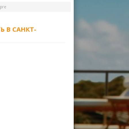
рге
 В САНКТ-