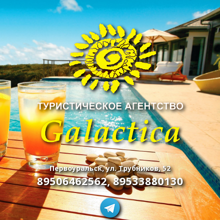
Первоуральск, ул. Трубников, 52
89506462562
,
89533880130