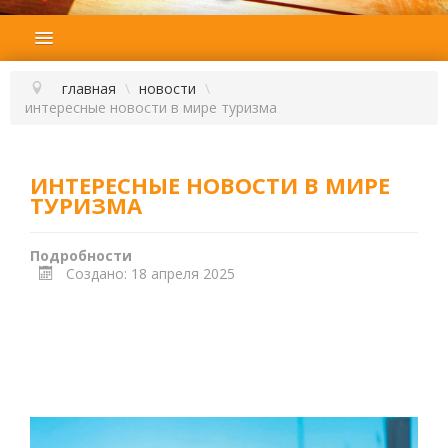
ГЛАВНАЯ
ПОДБОР ТУРА
главная
\
новости
\
интересные новости в мире туризма
ГОРЯЩИЕ ТУРЫ
СТРАНЫ
ИНТЕРЕСНЫЕ НОВОСТИ В МИРЕ
НАШИ УСЛУГИ
ТУРИЗМА
ОТЗЫВЫ
Подробности
О КОМПАНИИ
Создано: 18 апреля 2025
КОНТАКТЫ
НОВОСТИ