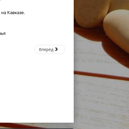
на Кавказе.
вья
Вперёд