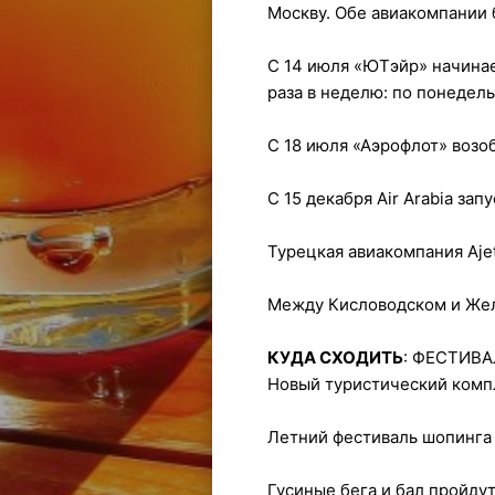
Москву. Обе авиакомпании 
С 14 июля «ЮТэйр» начинае
раза в неделю: по понедел
С 18 июля «Аэрофлот» возо
С 15 декабря Air Arabia за
Турецкая авиакомпания Ajet
Между Кисловодском и Жел
КУДА СХОДИТЬ
: ФЕСТИВ
Новый туристический компл
Летний фестиваль шопинга 
Гусиные бега и бал пройдут