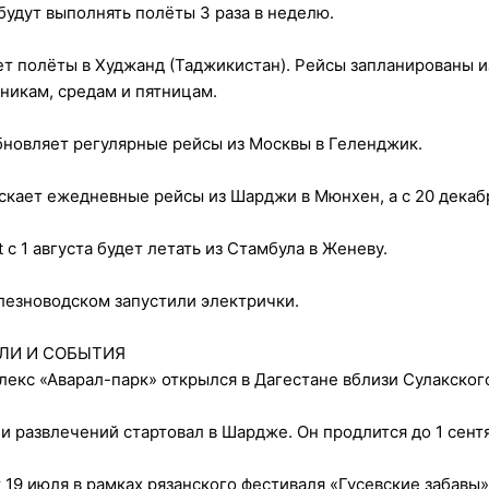
будут выполнять полёты 3 раза в неделю.
т полёты в Худжанд (Таджикистан). Рейсы запланированы из
ьникам, средам и пятницам.
бновляет регулярные рейсы из Москвы в Геленджик.
пускает ежедневные рейсы из Шарджи в Мюнхен, а с 20 декаб
 с 1 августа будет летать из Стамбула в Женеву.
езноводском запустили электрички.
АЛИ И СОБЫТИЯ
екс «Аварал-парк» открылся в Дагестане вблизи Сулакского
и развлечений стартовал в Шардже. Он продлится до 1 сент
 19 июля в рамках рязанского фестиваля «Гусевские забавы»