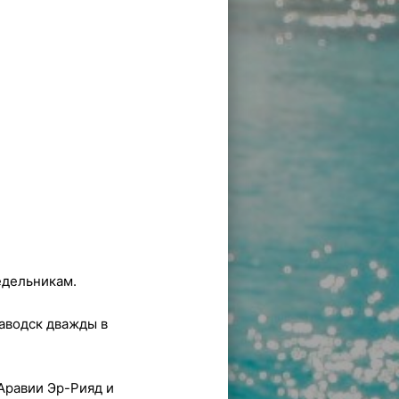
едельникам.
аводск дважды в
 Аравии Эр-Рияд и