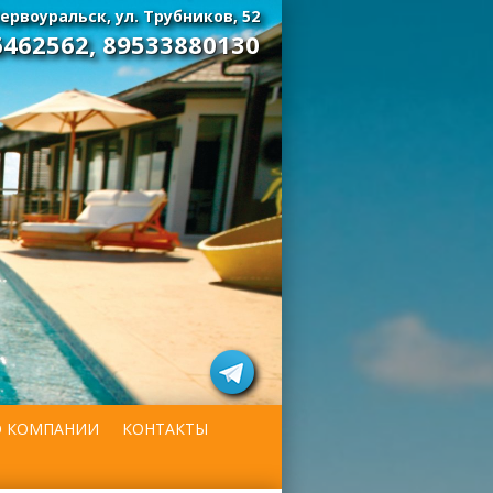
ервоуральск, ул. Трубников, 52
6462562
,
89533880130
О КОМПАНИИ
КОНТАКТЫ