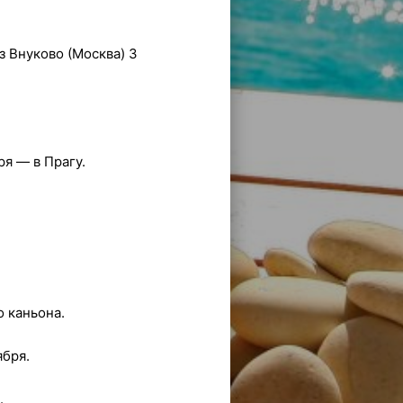
 Внуково (Москва) 3
ря — в Прагу.
 каньона.
ября.
.