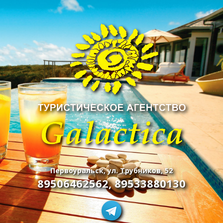
Первоуральск, ул. Трубников, 52
89506462562
,
89533880130