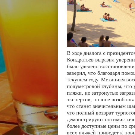
В ходе диалога с президент
Кондратьев выразил уверенн
было уделено восстановлени
заверил, что благодаря пом
текущем году. Механизм вос
полуметровой глубины, что 
пляжи, не затронутые загря
экспертов, полное возобнов
что станет значительным шаг
что полный возврат турпото
демонстрируют оптимистичну
более доступные цены по ср
всех пляжей приведет к пов