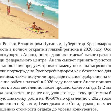
ом России Владимиром Путиным, губернатор Краснодарск
ость в полном открытии пляжей региона в 2026 году. Ос
ю курортов Анапы, пострадавших от декабрьского разлив
ощи федерального центра, Анапа сможет принять туристо
становления предусматривает замену песка на загрязнен
уже подтверждено Роспотребнадзором как безопасное для
знением, также получили предварительное одобрение на 
ление работы пляжей в 2026 году позволит Анапе принять
ом к восстановлению после прошлогоднего спада (2,2 мл
ка ожидается не ранее следующего года, текущие темпы
ю динамику роста на 40-50% по сравнению с 2025 годо
авнению с Крымом, Геленджиком и Сочи, однако, по мне
ышению стоимости отдыха до уровня конкурентов.