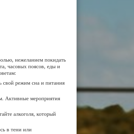
болью, нежеланием покидать
та, часовых поясов, еды и
оветам:
ь свой режим сна и питания
м. Активные мероприятия
айте алкоголя, который
сь в тени или