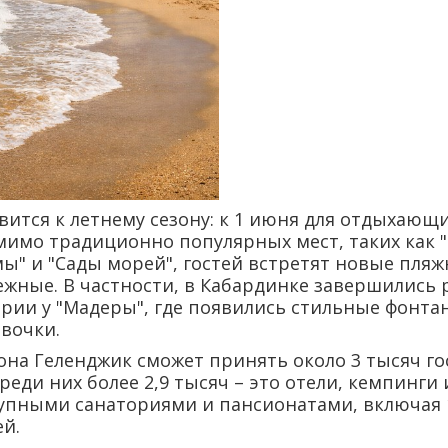
вится к летнему сезону: к 1 июня для отдыхающи
мимо традиционно популярных мест, таких как 
амы" и "Сады морей", гостей встретят новые пл
ежные. В частности, в Кабардинке завершились
ории у "Мадеры", где появились стильные фонта
вочки.
зона Геленджик сможет принять около 3 тысяч г
еди них более 2,9 тысяч – это отели, кемпинги 
рупными санаториями и пансионатами, включая 
й.