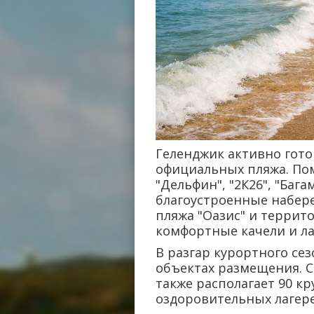
Геленджик активно гото
официальных пляжа. По
"Дельфин", "2К26", "Баг
благоустроенные набер
пляжа "Оазис" и террит
комфортные качели и ла
В разгар курортного се
объектах размещения. Ср
также располагает 90 к
оздоровительных лагере