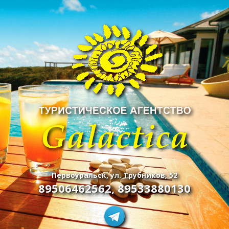
Первоуральск, ул. Трубников, 52
89506462562
,
89533880130