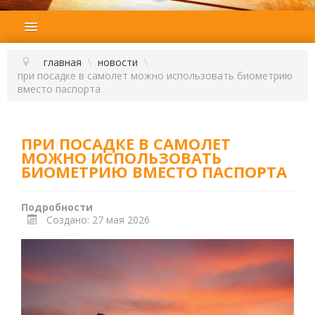
ГЛАВНАЯ
ПОДБОР ТУРА
главная
\
новости
\
при посадке в самолет можно использовать биометрию
ГОРЯЩИЕ ТУРЫ
вместо паспорта
СТРАНЫ
НАШИ УСЛУГИ
ПРИ ПОСАДКЕ В САМОЛЕТ
МОЖНО ИСПОЛЬЗОВАТЬ
ОТЗЫВЫ
БИОМЕТРИЮ ВМЕСТО ПАСПОРТА
О КОМПАНИИ
Подробности
КОНТАКТЫ
Создано: 27 мая 2026
НОВОСТИ