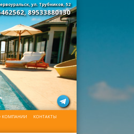
ервоуральск, ул. Трубников, 52
6462562
,
89533880130
О КОМПАНИИ
КОНТАКТЫ