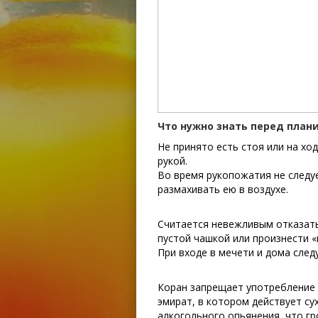
Что нужно знать перед план
Не принято есть стоя или на ход
рукой.
Во время рукопожатия не следуе
размахивать ею в воздухе.
Считается невежливым отказать
пустой чашкой или произнести «
При входе в мечети и дома след
Коран запрещает употребление 
эмират, в котором действует су
алкогольного опьянения, что г