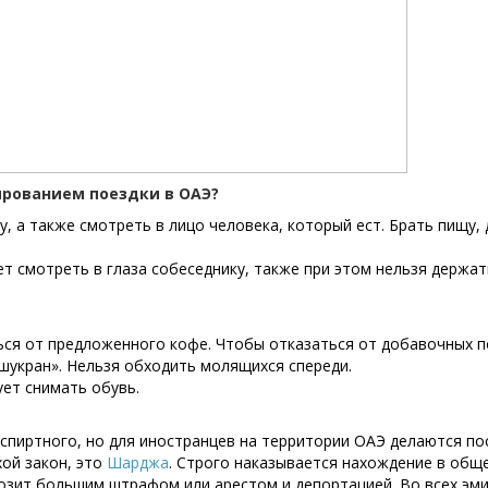
ированием поездки в ОАЭ?
у, а также смотреть в лицо человека, который ест. Брать пищу,
т смотреть в глаза собеседнику, также при этом нельзя держать
ся от предложенного кофе. Чтобы отказаться от добавочных п
шукран». Нельзя обходить молящихся спереди.
ует снимать обувь.
спиртного, но для иностранцев на территории ОАЭ делаются по
хой закон, это
Шарджа
. Строго наказывается нахождение в общ
розит большим штрафом или арестом и депортацией. Во всех эми