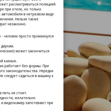
может рассматриваться полицией
ре при отеле, но только
е автомобиля в нетрезвом виде
лючения. Нельзя также
ират незаконно.
 - человек просто промахнулся
 дирхам.
ических!) может закончиться
ой казнью.
ких работает без формы. При
го законодательства. Нередки
е следует садиться в машину к
 пить не стоит.
идкости, желательно
- и видеокамер запотевают при