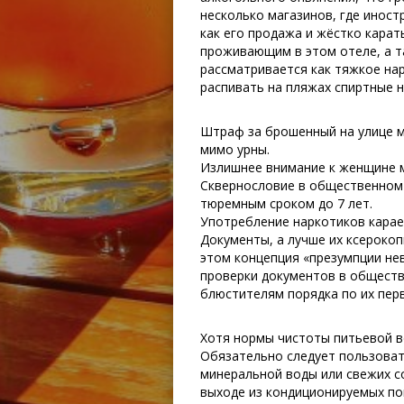
несколько магазинов, где инос
как его продажа и жёстко карат
проживающим в этом отеле, а т
рассматривается как тяжкое на
распивать на пляжах спиртные н
Штраф за брошенный на улице м
мимо урны.
Излишнее внимание к женщине м
Сквернословие в общественном м
тюремным сроком до 7 лет.
Употребление наркотиков карает
Документы, а лучше их ксерокоп
этом концепция «презумпции не
проверки документов в обществ
блюстителям порядка по их пер
Хотя нормы чистоты питьевой в
Обязательно следует пользоват
минеральной воды или свежих с
выходе из кондиционируемых п