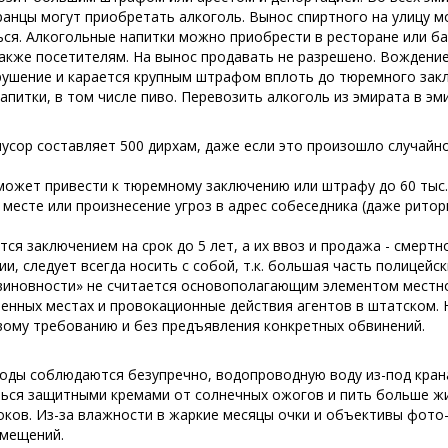
транцы могут приобретать алкоголь. Вынос спиртного на улицу 
ься. Алкогольные напитки можно приобрести в ресторане или ба
акже посетителям. На вынос продавать не разрешено. Вождени
рушение и карается крупным штрафом вплоть до тюремного зак
апитки, в том числе пиво. Перевозить алкоголь из эмирата в эм
усор составляет 500 дирхам, даже если это произошло случайно
ожет привести к тюремному заключению или штрафу до 60 тыс.
есте или произнесение угроз в адрес собеседника (даже ритор
ся заключением на срок до 5 лет, а их ввоз и продажа - смертн
ии, следует всегда носить с собой, т.к. большая часть полицейс
виновности» не считается основополагающим элементом местно
енных местах и провокационные действия агентов в штатском. Н
вому требованию и без предъявления конкретных обвинений.
оды соблюдаются безупречно, водопроводную воду из-под крана
ься защитными кремами от солнечных ожогов и пить больше ж
оков. Из-за влажности в жаркие месяцы очки и объективы фото
омещений.