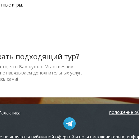
тные игры.
рать подходящий тур?
м то, что Вам нужно. Мы отвечаем
 не навязываем дополнительных услуг.
сь сами!
положение об
Галактика
е не являются публичной офертой и носят исключительно инф