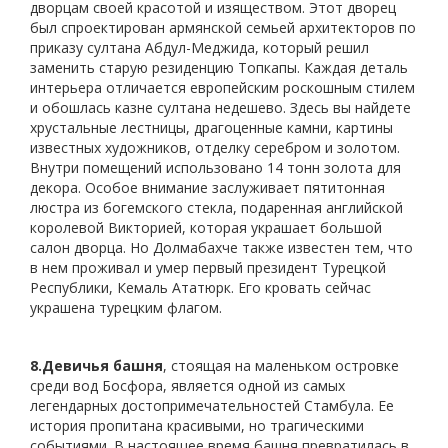
дворцам своей красотой и изяществом. Этот дворец
был спроектирован армянской семьей архитекторов по
приказу султана Абдул-Меджида, который решил
заменить старую резиденцию Топкапы. Каждая деталь
интерьера отличается европейским роскошным стилем
и обошлась казне султана недешево. Здесь вы найдете
хрустальные лестницы, драгоценные камни, картины
известных художников, отделку серебром и золотом.
Внутри помещений использовано 14 тонн золота для
декора. Особое внимание заслуживает пятитонная
люстра из богемского стекла, подаренная английской
королевой Викторией, которая украшает большой
салон дворца. Но Долмабахче также известен тем, что
в нем проживал и умер первый президент Турецкой
Республики, Кемаль Ататюрк. Его кровать сейчас
украшена турецким флагом.
8.
Девичья башня
, стоящая на маленьком островке
среди вод Босфора, является одной из самых
легендарных достопримечательностей Стамбула. Ее
история пропитана красивыми, но трагическими
событиями. В настоящее время башня превратилась в