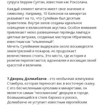
супруга Хюррем Султан, известная как Роксолана.
Каждый элемент мечети имеет свое значение и
символику. Например, 10 балконов на минаретах
указывают на то, что Сулейман был десятым
правителем. Внутри залов созданы идеальное
освещение и великолепная акустика. Особое внимание
привлекают низко развешенные гирлянды лампад и
цветные витражи, созданные мастером Ибрагимом,
известным как "опьяненный".
Мечеть Сулеймание выдержала около восьмидесяти
землетрясений и пожаров, но продолжает
величественно стоять. Это место, где история и
религия переплетаются, вдохновляя и восхищая своей
красотой и величием.
7.
Дворец Долмабахче
- это необычная жемчужина
Стамбула, которая переносит вас в восточную сказку.
С его бесчисленными куполами и минаретами, он
является самым "неосманским" дворцом в городе.
Возвышающийся в стиле барокко и рококо,
Долмабахче не уступает известным европейским