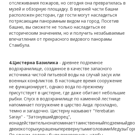
отслеживания пожаров, но сегодня она превратилась в
музей и обзорную площадку. В верхней части башни
расположен ресторан, где гости могут насладиться
потрясающим панорамным видом на город. Посетив
башню, вы сможете не только насладиться ее
историческим значением, но и получить незабываемые
впечатления от прекрасного видового панорамы
Стамбула.
4.
Цистерна Базилика
- древнее подземное
водохранилище, созданное в качестве запасного
источника чистой питьевой воды на случай засух или
военных конфликтов. В настоящее время сооружение
не функционирует, однако вода по-прежнему
присутствует в цистерне, где даже обитают небольшие
рыбки. Спуск в водохранилище по каменной лестнице
напоминает погружение в царство Аида: прохладно,
темно и загадочно. Цистерну называют "Yerebatan
Sarayı" - "Затонувшийдворец",
ионадействительнонапоминаеттаинственныйподземныйдво
двеизкоторыхукрашеныперевернутымиголовамиМедузыГор
По слухам, головы были перевернуты, чтобы