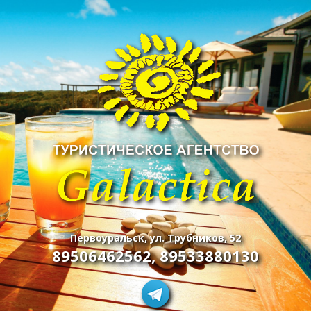
Первоуральск, ул. Трубников, 52
89506462562
,
89533880130