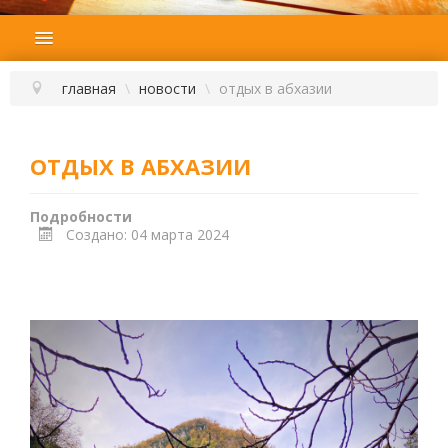
ГЛАВНАЯ
ПОДБОР ТУРА
главная
\
новости
\
отдых в абхазии
ГОРЯЩИЕ ТУРЫ
СТРАНЫ
ОТДЫХ В АБХАЗИИ
НАШИ УСЛУГИ
Подробности
ОТЗЫВЫ
Создано: 04 марта 2024
О КОМПАНИИ
КОНТАКТЫ
НОВОСТИ