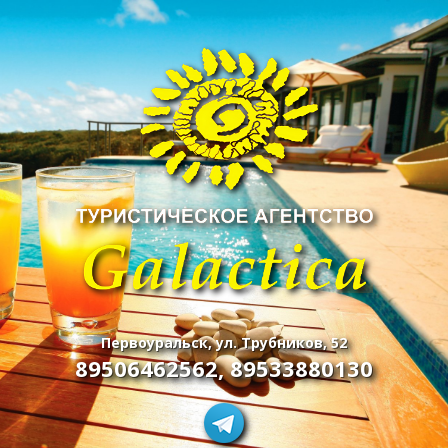
Первоуральск, ул. Трубников, 52
89506462562
,
89533880130